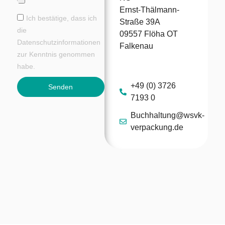
Ernst-Thälmann-
Ich bestätige, dass ich
Straße 39A
die
09557 Flöha OT
Datenschutzinformationen
Falkenau
zur Kenntnis genommen
habe.
+49 (0) 3726
Senden
7193 0
Buchhaltung@wsvk-
verpackung.de